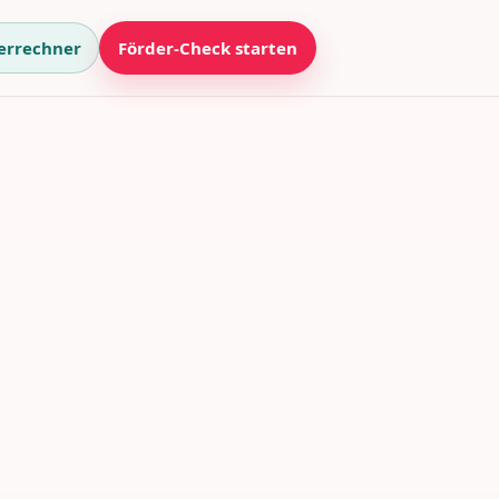
errechner
Förder-Check starten