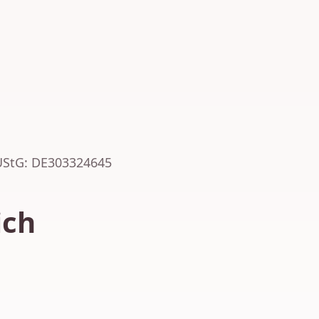
UStG: DE303324645
ich